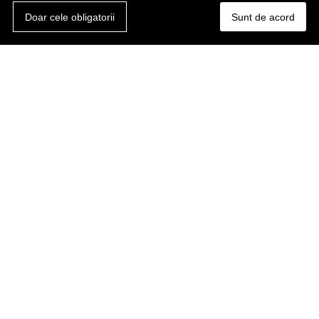
Doar cele obligatorii
Sunt de acord
Cum ar trebui sa arate un site de calitate in 2023